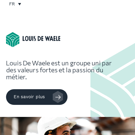
Skip
FR
to
content
Louis De Waele est un groupe uni par
des valeurs fortes et la passion du
métier.
En savoir plus