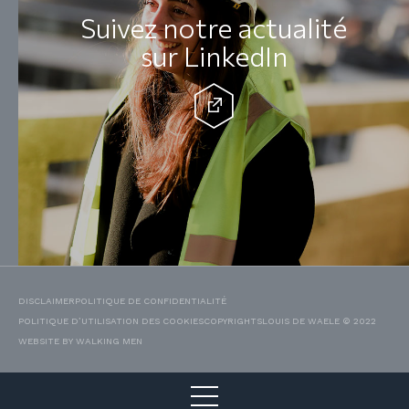
Suivez notre actualité
sur LinkedIn
DISCLAIMER
POLITIQUE DE CONFIDENTIALITÉ
POLITIQUE D’UTILISATION DES COOKIES
COPYRIGHTS
LOUIS DE WAELE © 2022
WEBSITE BY WALKING MEN