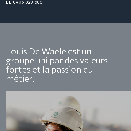
BE 0405 829 588
Louis De Waele est un
groupe uni par des valeurs
fortes et la passion du
métier.