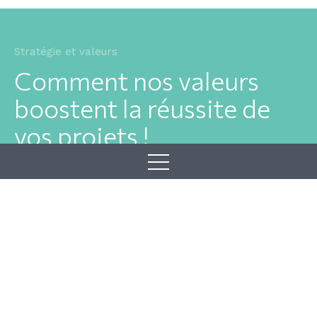
Stratégie et valeurs
Comment nos valeurs
boostent la réussite de
vos projets !
Chez Louis De Waele, nous mettons tout en œuvre
pour vous accompagner avec des solutions durables et
sur mesure. Nos quatre axes stratégiques –
l’expérience client, le savoir-faire technique, la gestion
des talents et la durabilité – guident notre évolution et
nos engagements envers vous. Nos valeurs, telles que
la confiance, l’agilité et l’engagement, sont les
fondations qui assurent le succès de vos projets. Elles