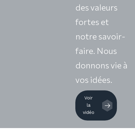
des valeurs
fortes et
notre savoir-
faire. Nous
donnons vie à
vos idées.
Voir
la
vidéo